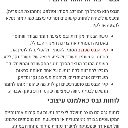
הגבס הוא מינרל רך המורכב מסידן וסולפט (
תחמוצת הגופרית
),
ומשמש ליצירת לוחות, קישוטים ופריטי עיצוב כמו גימור נפלא
לרצפה או לקיר.
נישה הבנויה מקירות גבס מציעה חומר מבודד שחוסך
באנרגיה ומפחית את צריכת האנרגיה בחלל.
קיר הגבס מעוצב
מסוגל להסתיר ולהעלים לחלוטין את
החיווט החשוף במשרד, ולהציע מראה של משרד נקי, ללא
העומס המוכר הנוצר מסבך חוטי התקשורת והחשמל. כך
תוכלו להתרווח לכם בנישה על אחד מאותם
כסאות
משרדיים אורטופדיים
, וליהנות מעיצוב נקי ומדויק.
קיר הגבס גם סופג רעשים וקולות, מה שהופך אותו לחומר
מושלם לבניית נישה שמציעה שקט ורוגע בזמן העבודה.
לוחות גבס כאלמנט עיצובי
לוחות גבס הם מוצר מושלם ליצירת נישות עם קירות אומנותיים
המקושטים בצורה גיאומטרית או מופשטת. הם מוסיפים אלמנט
של תפאורה שמעניקה למשרד נקודת מיקוד מיוחדת במינה.