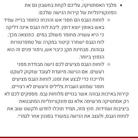
מלבד האסתטיקה, עליכם לקחת בחשבון גם את
הפונקציונליות של קירות הנישה שלכם:
לוחות הגבס הם חסני אש והוכחו כחומר בנייה עמיד
באש באופן יוצא דופן. ליבת לוח הגבס אינה דליקה
כי היא עשויה מחומר משולב במים. כתוצאה מכך,
לוח הגבס ישחרר קיטור במקרה של טמפרטורות
גבוהות. מבחינת תקן כיבוי אש, גימור פנים זה הוא
הנפוץ ביותר.
לוחות הגבס מציעים לכם נישה מבודדת מפני
רעשים. אם הנישה מיועדת לעובד שזקוק לשקט
ולריכוז כדי לבצע את זמנו, לוחות הגבס מציעים
חומר שמונע העברת צלילים ורעשים לא רצויים.
קירות באיכות גבוהה אשר בנויים מלוחות גבס. מספקים לכם לא
רק אסתטיקה מרשימה אלא גם פונקציונליות המתבטאת
ביציבות ועמידות. חוץ מזה, תמיד תוכלו לחדש ולקשט שוב את
לוחות הגבס, ולעצב את הנישה במשרד בסגנון אחר לגמרי.