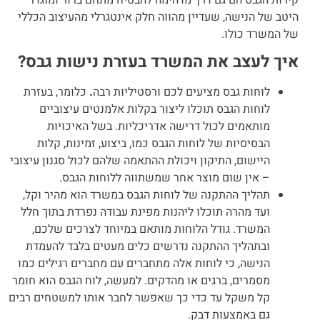
קירות הגבס הם גם דרך מדהימה להבטיח מתחם ברור ומוגדר
היטב של הנישה, שעדיין מהווה חלק אינטגרלי מהעיצוב הכללי
של המשרד כולו.
איך לעצב את המשרד בעזרת נישות גבס?
לוחות גבס מציעים לכם ורסטיליות רבה
.
כלומר,
בעזרת
לוחות הגבס תוכלו ליצור בקלות אלמנטים עיצוביים
מותאמים לכול דרישה אדריכליות. בשל האיכויות
הבסיסיות של לוחות הגבס כמו, ביצוע, זמינות, קלות
היישום, התיקון ויכולת ההתאמה שלהם לכול סגנון עיצובי
– אין שום מוצר אחר שמשתווה ללוחות הגבס.
תהליך ההתקנה של לוחות הגבס במשרד הוא מהיר וקל,
ועד מהרה תוכלו ליהנות מפינת עבודה נפרדת בתוך חלל
המשרד. גודל הלוחות מותאם במיוחד לצרכים שלכם,
ובתהליך ההתקנה נדרשים כלים מעטים בלבד להעמדת
הנישה, כי לוחות אלה מתחברים עם מחברים רגילים כמו
מסמרים, ברגים או מהדקים. למעשה, לוח הגבס הוא חומר
קל משקל עד כדי כך שאפשר לחבר אותו למשטחים רבים
גם באמצעות דבק.