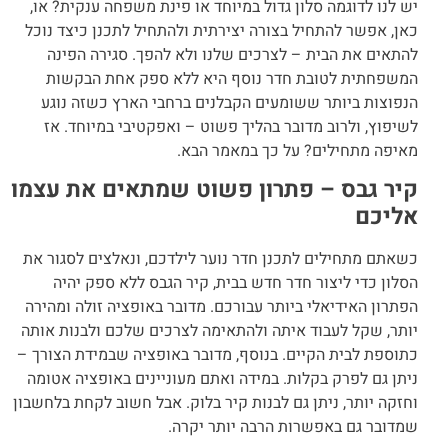
יש לנו לדוגמה סלון גדול במיוחד או פינת משפחה ענקית? או,
כאן, אפשר להתחיל בצורה יצירתית ולהתחיל לתכנן כיצד נוכל
להתאים את הבית – לצרכים שלנו ולא להפך. סגירה הפינה
המשפחתית לטובת חדר נוסף היא ללא ספק אחת הבקשות
הנפוצות ביותר ששומעים הקבלנים ברחבי הארץ כשזה נוגע
לשיפוץ, ולרוב מדובר בהליך פשוט – ואפקטיבי במיוחד. אז
מאיפה מתחילים? על כך במאמר הבא.
קיר גבס – פתרון פשוט שמתאים את עצמו
אליכם
כשאתם מתחילים לתכנן חדר נוער לילדכם, ונאלצים לסגור את
הסלון כדי ליצור חדר חדש בבית, קיר הגבס ללא ספק יהיה
הפתרון האידיאלי ביותר עבורכם. מדובר באופציה זולה ומהירה
יותר, שקל לעבוד איתה ולהתאימה לצרכים שלכם ולבנות אותה
כתוספת לבית הקיים. בנוסף, מדובר באופציה שבמידת הצורך –
ניתן גם לפרק בקלות. במידה ואתם מעוניינים באופציה אטומה
וחזקה יותר, ניתן גם לבנות קיר בלוק. אבל חשוב לקחת בלחשבון
שמדובר גם באפשרות הרבה יותר יקרה.