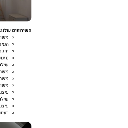
השירותים שלנו:
נישו
הנמכ
תיקר
מזנונ
שילו
נישה
נישה
נישות
עיצוב
שילוב
עיצוב
רעיונ