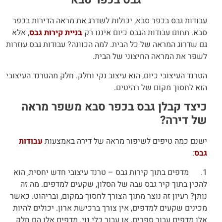
גבס בכפר סבא
עבודות גבס בכפר סבא, יכולות לשדרג את מראה הדירות בכפר
סבא. תחום עבודות הגבס כיום איננו רק
בניית קירות גבס
, אלא
גם שדרוג המראה של כל הבית. למה הכוונה? עבודות גבס עוזרות
לשפר את המראה החיצוני של הבית.
הטרנד העיצובי כיום, הוא עיצוב נקי וחלק. חלק מהטרנד העיצובי
הוא לחסוך מקום של רהיטים.
כיצד קבלן גבס בכפר סבא משפר מראה
של דירה?
ישנם כמה טיפים לשיפור מראה של דירה באמצעות
עבודות
גבס
:
1. מדפים בתוך קירות גבס – טרנד עיצובי חדש יחסית, הוא
להכין בתוך קיר גבס עבה של הסלון, שקעים למדפים. מה זה
נותן? רעיון זה נוצר מתוך הצורך לחסוך במקום, ובריהוט. כאשר
מכינים שקעים למדפים, אין צורך ברכישת ארון. יכולים להיות
אלו מדפים עבור ספרים, או עבור כלי נוי. מדפים אלו הם חלק