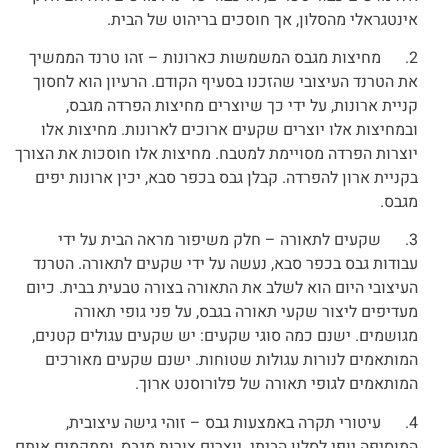
אינטגראלי מהסלון, אך חוסכים בריהוט של הבית.
2. מחיצות מגבס המשמשות כארונות – זהו טרנד הממשיך
את הטרנד העיצובי שהזכנו בסעיף הקודם. הרעיון הוא לחסוך
קניית ארונות, על ידי כך שיוצרים מחיצות הפרדה מגבס,
ובמחיצות אלו יוצרים שקעים ארוכים לארונות. מחיצות אלו
יוצרות הפרדה מסויימת למטבח. מחיצות אלו חוסכות את הצורך
בקניית ארון להפרדה. קבלן גבס בכפר סבא, יכין ארונות יפים
מגבס.
3. שקעים לתאורה – חלק משיפור מראה הבית על ידי
עבודות גבס בכפר סבא, נעשה על ידי שקעים לתאורה. הטרנד
העיצובי היום הוא לשלב את התאורה בצורה טבעית בבית. כיום
מעדיפים ליצור שקעי תאורה בגבס, על פני גופי תאורה
מגושמים. ישנם כמה סוגי שקעים: יש שקעים עגולים קטנים,
המותאמים לנורות עגולות שטוחות. ישנם שקעים מאורכים
המותאמים לגופי תאורה של פלורוסנט ארוך.
4. עיטורי תקרה באמצעות גבס – זוהי גישה עיצובית,
המוסיפה יופי לסלון הביתי. יוצרים צורות מגבס, וממקמים אותם