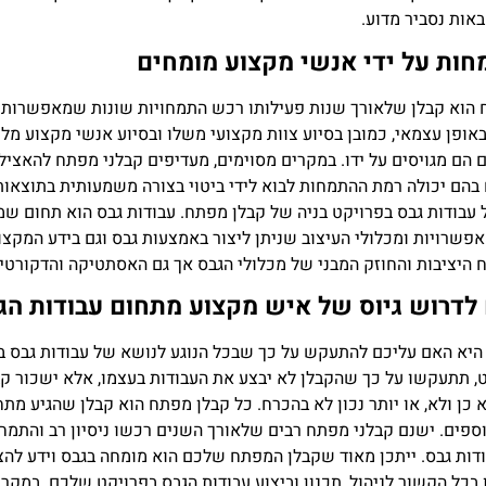
אות נסביר מדוע.
חות על ידי אנשי מקצוע מומחים
 הוא קבלן שלאורך שנות פעילותו רכש התמחויות שונות שמאפשרות 
אופן עצמאי, כמובן בסיוע צוות מקצועי משלו ובסיוע אנשי מקצוע מלוו
 הם מגויסים על ידו. במקרים מסוימים, מעדיפים קבלני מפתח להאצי
בהם יכולה רמת ההתמחות לבוא לידי ביטוי בצורה משמעותית בתוצאות
עבודות גבס בפרויקט בניה של קבלן מפתח. עבודות גבס הוא תחום שמ
אפשרויות ומכלולי העיצוב שניתן ליצור באמצעות גבס וגם בידע המקצו
ח היציבות והחוזק המבני של מכלולי הגבס אך גם האסתטיקה והדקורטי
לדרוש גיוס של איש מקצוע מתחום עבודות הג
א האם עליכם להתעקש על כך שבכל הנוגע לנושא של עבודות גבס בפ
, תתעקשו על כך שהקבלן לא יבצע את העבודות בעצמו, אלא ישכור ק
כן ולא, או יותר נכון לא בהכרח. כל קבלן מפתח הוא קבלן שהגיע מת
ספים. ישנם קבלני מפתח רבים שלאורך השנים רכשו ניסיון רב והתמחו
דות גבס. ייתכן מאוד שקבלן המפתח שלכם הוא מומחה בגבס וידע להצי
בכל הקשור לניהול, תכנון וביצוע עבודות הגבס בפרויקט שלכם. במקר