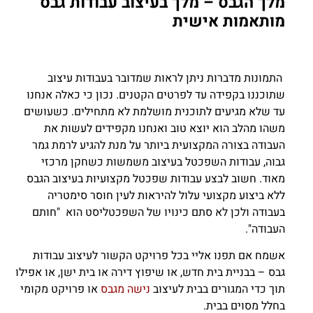
מלך הגבס – מלך בעיצוב עבודות גבס
מותאמות אישית
התמונות מדברות ניתן לראות שמדובר בעבודות עיצוב
שתוכננו בקפידה עד לפרטים הקטנים. נכון כי כאלה אנחנו
עד שלא מגיעים לתוכנית מושלמת לא מתחילים. כשעושים
משהו מהלב הוא יוצא טוב ואנחנו מקפידים לעשות את
העבודה בצורה המקצועית ביותר על מנת להגיע לרמת גמר
גבוה, עבודות השפכטל בעיצוב משמשות כשחקן מרכזי
מאוד. חשוב לבצע עבודות שפכטל מקצועיות בעיצוב הגבס
ללא ביצוע מקצועי עלול להיראות לעין חוסר סימטריה
בעבודה ולכן לא סתם כינויו של השפכטליסט הוא "חותם
העבודה".
אשמח אם תפנו אליי בכל פרויקט הקשור לעיצוב עבודות
גבס – בבניית בית חדש, או שיפוץ דירה או בית ישן, או אפילו
תוך כדי המגורים בבית לעיצוב
נישה מגבס
או פרויקט מקומי
בחלל מסוים בבית.