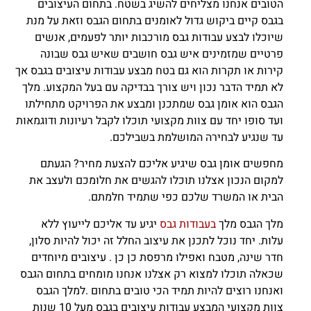
הטובים אנחנו מצליחים להשיג בשטח.
בתחום העיצובים
בגבס קיים ביקוש גדול לאומנים בתחום הגבס וזאת על מנת
שיוכלו לבצע עבודות גבס מורכבות יותר לפעמים, אנשים
פרטיים שמזמינים איש גבס חושבים שאיש גבס שבונה
קירות או תקרות הוא גם בטח מבצע עבודות עיצובים בגבס אך
לא תמיד הדבר נכון ויש צורך בבדיקה עם בעל המקצוע. מלך
הגבס הוא אומן גבס שמתכנן ומבצע את הפרויקט מתחילתו
ועד סופו יחד עם צוות מקצועי תוכלו לקבל רעיונות ודוגמאות
עד שנגיע לבחירה המושלמת בשבילכם.
מחפשים אומן גבס שיגיע אליכם להצעת מחיר? הגעתם
למקום הנכון אצלנו תוכלו להגשים את חלומכם ולעצב את
הבית או המשרד שלכם כפי שתמיד חלמתם.
מלך הגבס מלך
בעבודות גבס
יגיע עד אליכם לייעוץ ללא
עלות. יחד נוכל לתכנן את עיצוב החלל זה יכול להיות סלון,
חדר שינה, מטבח ואפילו מרפסת כן כן . עיצובים מיוחדים
שכאלה תוכלו למצוא רק אצלנו אנחנו מומחים בתחום הגבס
ואנחנו רוצים להיות תמיד הכי טובים בתחום .למלך הגבס
צוות מקצועי המבצע עבודות עיצובים בגבס מעל 10 שנות