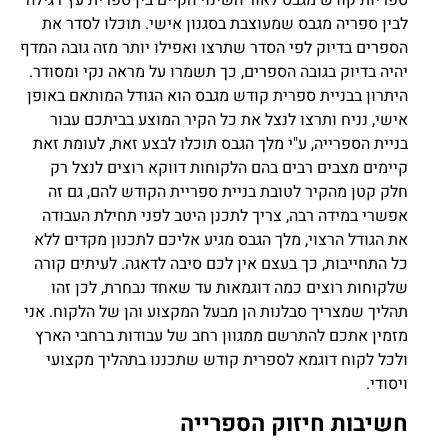
ספריות קודש מגבס לאור השינוי הקיים בין ספרית עץ רגילה
לבין ספריה מגבס שמעוצבת בסגנון אישי. תוכלו לסדר את
הספרים בדיוק לפי הסדר שתרצו ואפילו יותר מזה גובה המדף
יהיה בדיוק בגובה הספרים, כך תשמרו על מראה נקי ומסודר.
היתרון בבניית ספרית קודש מגבס הוא הגודל המותאם באופן
אישי, נניח ותרצו לנצל את כל הקיר המוצע בביתכם עבור
בניית הספרייה, ע"י מלך הגבס תוכלו לבצע זאת, לעומת זאת
קיימים מצבים רבים בהם הלקוחות דווקא רוצים לנצל רק
חלק קטן מהקיר לטובת בניית ספריית הקודש להם, גם זה
אפשרי במידה רבה, צריך לתכנן היטב לפני תחילת העבודה
את הגודל הרצוי, מלך הגבס מגיע אליכם לתכנון מקדים ללא
כל התחייבות, כך בעצם אין לכם סיבה לדאגה. לעיתים קורה
שלקוחות רוצים כמה דוגמאות עד שאחד נבחרת, לכן זהו
תהליך שמצריך סבלנות הן מבעל המקצוע והן של הלקוח. אני
מזמין אתכם להתרשם ממגוון רחב של עבודות ברחבי הארץ
ולכל לקוח דוגמא לספרית קודש שתכננו בתהליך מקצועי
ויסודי.
חשיבות חיזוק הספרייה