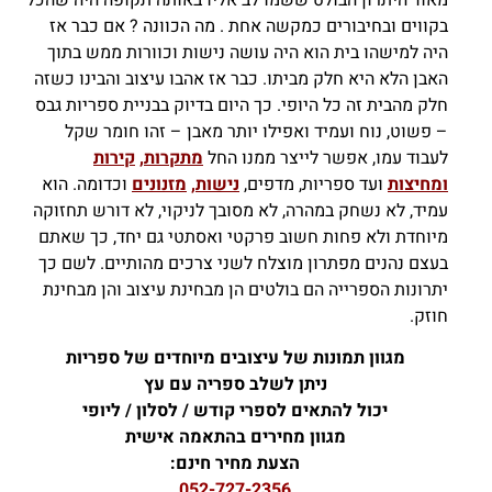
מאוד היתרון הבולט ששמו לב אליו באותה תקופה היה שהכל
בקווים ובחיבורים כמקשה אחת . מה הכוונה ? אם כבר אז
היה למישהו בית הוא היה עושה נישות וכוורות ממש בתוך
האבן הלא היא חלק מביתו. כבר אז אהבו עיצוב והבינו כשזה
חלק מהבית זה כל היופי. כך היום בדיוק בבניית ספריות גבס
– פשוט, נוח ועמיד ואפילו יותר מאבן – זהו חומר שקל
לעבוד עמו, אפשר לייצר ממנו החל
מתקרות
,
קירות
ומחיצות
ועד ספריות, מדפים,
נישות
,
מזנונים
וכדומה. הוא
עמיד, לא נשחק במהרה, לא מסובך לניקוי, לא דורש תחזוקה
מיוחדת ולא פחות חשוב פרקטי ואסתטי גם יחד, כך שאתם
בעצם נהנים מפתרון מוצלח לשני צרכים מהותיים. לשם כך
יתרונות הספרייה הם בולטים הן מבחינת עיצוב והן מבחינת
חוזק.
מגוון תמונות של עיצובים מיוחדים של ספריות
ניתן לשלב ספריה עם עץ
יכול להתאים לספרי קודש / לסלון / ליופי
מגוון מחירים בהתאמה אישית
הצעת מחיר חינם:
052-727-2356