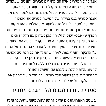
אבל ברוב המקרים אלה הם מחירים סבירים והוגנים שעומדים
ביחס ישר לתמורה שאתם מקבלים. החישוב נעשה באופן
הבא, "מטר רץ" של ספריה כפול סכום ממוצע למטר. אם אני
אבנה ספרית גבס במידה של חמישה מטרים אני אמכור
כחמישה "מטר רץ" ועל מנת לחשב את העלויות המדויקות
ללקוח אצטרך מספר נתונים נוספים כגון מספר המדפים סוג
המדף עץ/גבס/זכוכית ולאחר מכן אבדוק עם הלקוח האם
הוא מעוניין בקישוט הספרייה מה שנקרא בשפה המקצועית
ספריה דקורטיבית . מעין חומר פוליאורטני המתחבר על הגבס
ע"י הדבקה וחומרי גמר. לאחר שיש לי את כל הנתונים אפשר
התחיל לבנות את הצעת המחיר הנדרשת. ניתן לחשב עלות
עבודה של בנית ספריה מגבס בלבד ללא כל תוספת. ניתן
לחשב עלות כוללת של גבס עם חשמל ותאורה
דקורטיבית. ניתן לחשב הכל בעצם . רק הכי חשוב להבין את
צרכי הלקוח ולייעץ לו בצורה הנכונה לו ביותר.
ספרית קודש מגבס מלך הגבס מסביר
בשנים האחרונות אנו עדים להתפתחות משמעותית בהזמנת