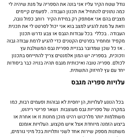
גודל שטח הקיר עליו אני בונה את הספריה על מנת שיהיה לי
כמה נתונים להתחיל את תכנון העבודה . לפעמים קיימים
מצבים בהם אני אסתפק רק במידת הקיר רוחב כפול גובה,
וזאת על מנת להגיע למצב בוא אני יכול לסרטט לי את תכנית
העבודה . בכללי בכל עבודות הגבס או צבע נדרש תכנון
מקפיד ומחמיר בפרטים הקטנים כדי להגיע לרמת עבודה גבוה
. אז כל שכן שמדובר בבניית ספרית גבס המשולבת עץ
וזכוכית, בספריה יש המון אלמנטים צריך להתייחס בתכנון
לכולם. ספריה טובה ואיכותית מגבס תהיה בנויה כבר ביסודות
יחד עם עץ לחיזוק התשתית.
עלויות ספריה מגבס
בכל הנוגע לעלויות, הן יחסית לא גבוהות ופעמים רבות, כמו
במקרה של ספריות גבס מעוצבות ושאר פריטי ריהוט,
משתלמות יותר מלרכוש רהיט מוכן מחנות זו או אחרת או
ביצוע הזמנה מיוחדת אצל איש מקצוע. העלויות אומנם
משתנות מספק שירות אחד לשני ותלויות בכל מיני גורמים,